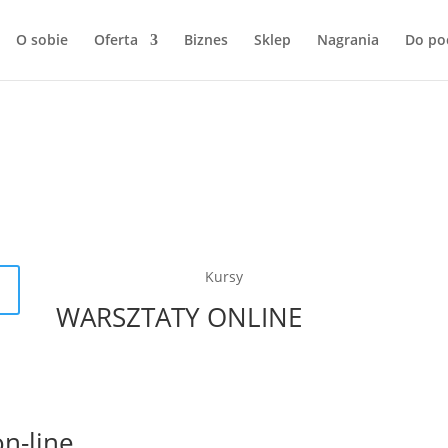
O sobie
Oferta
Biznes
Sklep
Nagrania
Do po
Kursy
WARSZTATY ONLINE
on-line