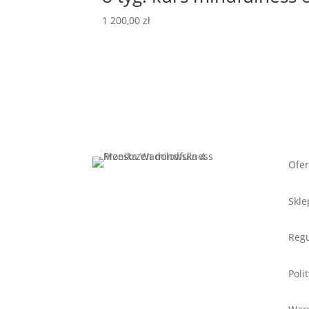
1 200,00
zł
Ofer
Skle
Regu
Poli