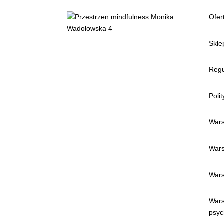
Ofer
Skle
Regu
Poli
Wars
Wars
Wars
Wars
psyc