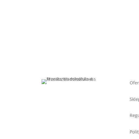
Ofer
Skle
Regu
Poli