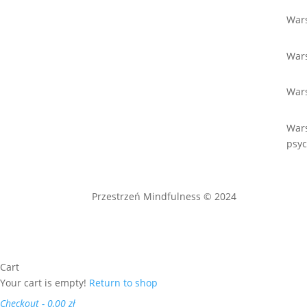
Wars
Wars
War
War
psyc
Przestrzeń Mindfulness © 2024
Cart
Your cart is empty!
Return to shop
Checkout
-
0,00 zł