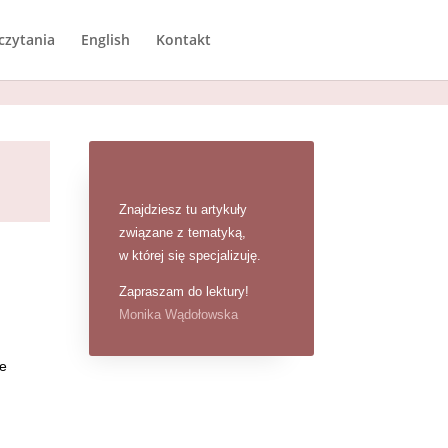
czytania
English
Kontakt
Znajdziesz tu artykuły
związane z tematyką,
w której się specjalizuję.
Zapraszam do lektury!
Monika Wądołowska
ie