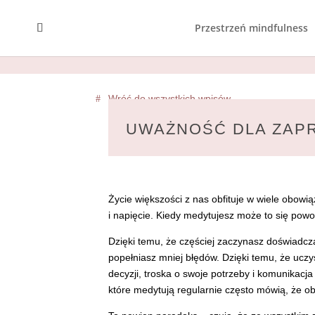
Przestrzeń mindfulness
DO POCZYTANIA
Wróć do wszystkich wpisów
UWAŻNOŚĆ DLA ZA
Życie większości z nas obfituje w wiele obowią
i napięcie. Kiedy medytujesz może to się powo
Dzięki temu, że częściej zaczynasz doświadcza
popełniasz mniej błędów. Dzięki temu, że ucz
decyzji, troska o swoje potrzeby i komunikac
które medytują regularnie często mówią, że ob