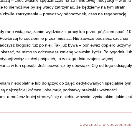
zdążą – choć właśnie spędzili czas na 20 minutowej medytacji – w dniu
 to niemożliwe by się wtedy zatrzymać, że będziemy na tym stratni,
a chwila zatrzymania – prawdziwy odpoczynek, czas na regenerację,
y rano wstajesz, zanim wyjdziesz z pracy lub przed pójściem spać. 10
Powtarzaj to codziennie przez miesiąc. Nie zawsze będziesz czuć się
iadczysz błogości tuż po niej. Tak już bywa – ponieważ dopiero uczymy
k okazać, że mimo to odczuwasz zmianę w swoim życiu. Po tygodniu lu
ytacji wciąż czułeś pośpiech, to w ciągu dnia czujesz więcej
nia w ten sposób. Jeśli pozwolisz by obowiązki Cię od tego odciągał
niam nieodpłatnie lub dołączyć do zajęć dedykowanych specjalnie tym
 są najczęściej krótsze i obejmują podstawy praktyki uważności
_a możesz lepiej stroszyć się o siebie w swoim życiu takim, jakie jest
Uważność w codziennoś