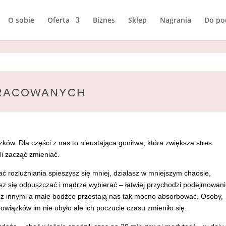
O sobie
Oferta
Biznes
Sklep
Nagrania
Do po
PRACOWANYCH
zków. Dla części z nas to nieustająca gonitwa, która zwiększa stres
li zacząć zmieniać.
ć rozluźniania spieszysz się mniej, działasz w mniejszym chaosie,
ysz się odpuszczać i mądrze wybierać – łatwiej przychodzi podejmowan
ja z innymi a małe bodźce przestają nas tak mocno absorbować. Osoby,
owiązków im nie ubyło ale ich poczucie czasu zmieniło się.