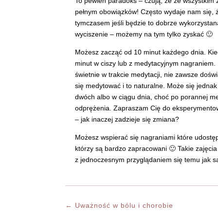
To pewien paradoks – czują, że ze wszystkim 
pełnym obowiązków! Często wydaje nam się, że
tymczasem jeśli będzie to dobrze wykorzystan
wyciszenie – możemy na tym tylko zyskać 🙂
Możesz zacząć od 10 minut każdego dnia. Kied
minut w ciszy lub z medytacyjnym nagraniem. 
świetnie w trakcie medytacji, nie zawsze dośw
się medytować i to naturalne. Może się jedna
dwóch albo w ciągu dnia, choć po porannej med
odprężenia. Zapraszam Cię do eksperymentowa
– jak inaczej zadzieje się zmiana?
Możesz wspierać się nagraniami które udostęp
którzy są bardzo zapracowani 🙂 Takie zajęcia
z jednoczesnym przyglądaniem się temu jak sam
←
Uważność w bólu i chorobie