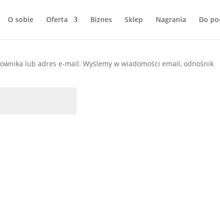
O sobie
Oferta
Biznes
Sklep
Nagrania
Do po
ownika lub adres e-mail. Wyślemy w wiadomości email, odnośnik
ne