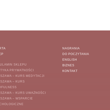
RTA
NAGRANIA
EP
DO POCZYTANIA
ENGLISH
ULAMIN SKLEPU
BIZNES
ITYKA PRYWATNOŚCI
KONTAKT
SZAWA – KURS MEDYTACJI
SZAWA – KURS
DFULNESS
SZAWA – KURS UWAŻNOŚCI
SZAWA – WSPARCIE
CHOLOGICZNE