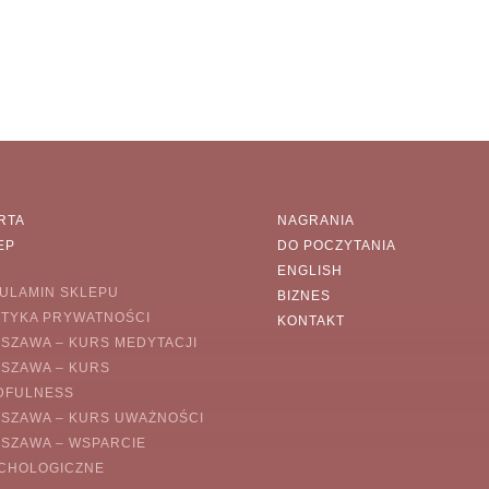
RTA
NAGRANIA
EP
DO POCZYTANIA
ENGLISH
ULAMIN SKLEPU
BIZNES
ITYKA PRYWATNOŚCI
KONTAKT
SZAWA – KURS MEDYTACJI
SZAWA – KURS
DFULNESS
SZAWA – KURS UWAŻNOŚCI
SZAWA – WSPARCIE
CHOLOGICZNE