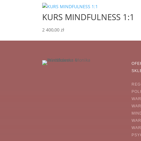
KURS MINDFULNESS 1:1
2 400,00
zł
OFE
SKL
REG
POL
WAR
WAR
MIN
WAR
WAR
PSY