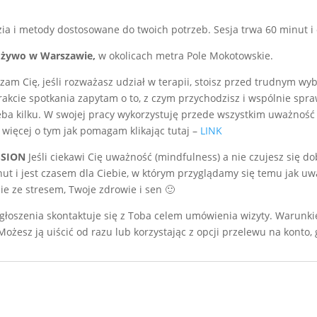
zia i metody dostosowane do twoich potrzeb. Sesja trwa 60 minut 
a żywo w Warszawie,
w okolicach metra Pole Mokotowskie.
am Cię, jeśli rozważasz udział w terapii, stoisz przed trudnym wy
trakcie spotkania zapytam o to, z czym przychodzisz i wspólnie sp
ba kilku. W swojej pracy wykorzystuję przede wszystkim uważność i
 więcej o tym jak pomagam klikając tutaj –
LINK
SSION
Jeśli ciekawi Cię uważność (mindfulness) a nie czujesz się d
ut i jest czasem dla Ciebie, w którym przyglądamy się temu jak uw
e ze stresem, Twoje zdrowie i sen 🙂
głoszenia skontaktuje się z Toba celem umówienia wizyty. Warunki
ożesz ją uiścić od razu lub korzystając z opcji przelewu na konto,