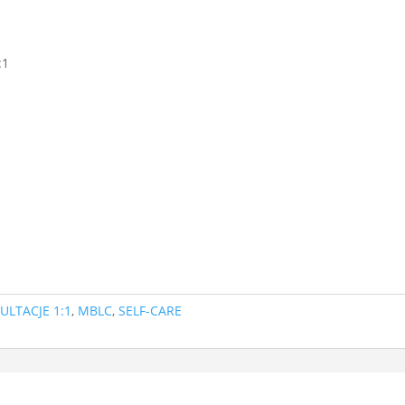
O sobie
Oferta
Biznes
Sklep
Nagrania
Do po
:1
ULTACJE 1:1
,
MBLC
,
SELF-CARE