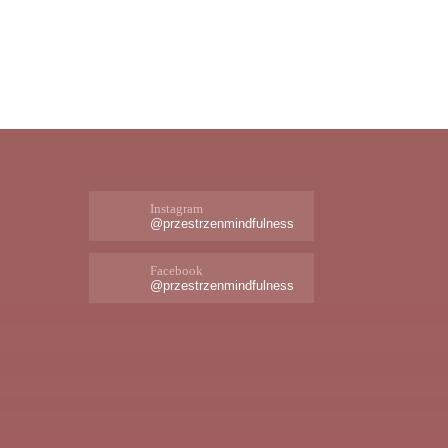
Instagram
@przestrzenmindfulness
Facebook
@przestrzenmindfulness