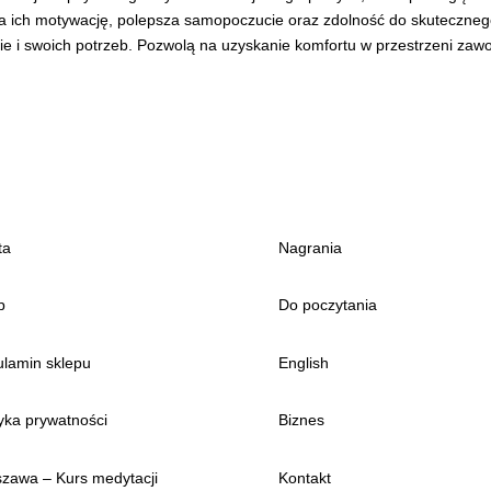
a ich motywację, polepsza samopoczucie oraz zdolność do skuteczne
ie i swoich potrzeb. Pozwolą na uzyskanie komfortu w przestrzeni zawo
ta
Nagrania
p
Do poczytania
lamin sklepu
English
tyka prywatności
Biznes
zawa – Kurs medytacji
Kontakt