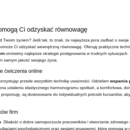
 pomogą Ci odzyskać równowagę
nad Twoim życiem? Jeśli tak, to znak, że najwyższa pora zadbać o swoj
omoże Ci odzyskać wewnętrzną równowagę. Oferuję praktyczne techni
sem
omówimy najlepsze strategie postępowania w trudnych sytuacjach. N
ym samym jakość swojego życia.
e ćwiczenia online
ykorzystując przede wszystkim technikę uważności. Udzielam
wsparcia 
a ona ustaleniu elastycznego harmonogramu spotkań, a komfortowa, 
e proponuję, są dostosowane do indywidualnych potrzeb kursantów, aby
ków firm
h
. Dbałość o dobre samopoczucie pracowników i stworzenie zdrowego ś
sultacjami psychologicznymi oraz sesjami grupowymi, które pomogą w 