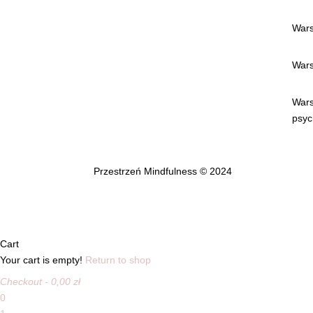
Wars
Wars
Wars
psyc
Przestrzeń Mindfulness © 2024
Cart
Your cart is empty!
Return to shop
Checkout
-
0,00 zł
0