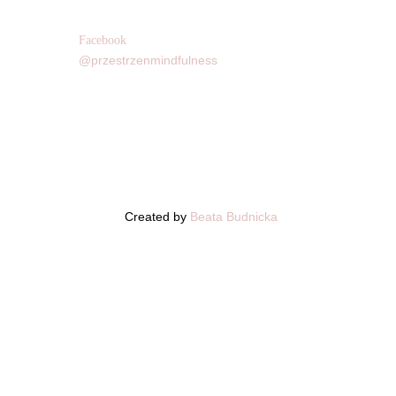
Facebook
@przestrzenmindfulness
Created by
Beata Budnicka