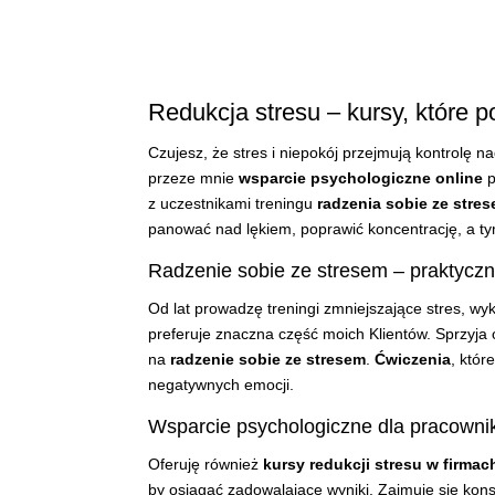
Redukcja stresu – kursy, które
Czujesz, że stres i niepokój przejmują kontrolę 
przeze mnie
wsparcie psychologiczne online
p
z uczestnikami treningu
radzenia sobie ze stre
panować nad lękiem, poprawić koncentrację, a t
Radzenie sobie ze stresem – praktyczn
Od lat prowadzę treningi zmniejszające stres, w
preferuje znaczna część moich Klientów. Sprzyj
na
radzenie sobie ze stresem
.
Ćwiczenia
, któr
negatywnych emocji.
Wsparcie psychologiczne dla pracowni
Oferuję również
kursy redukcji stresu w firmac
by osiągać zadowalające wyniki. Zajmuje się kon