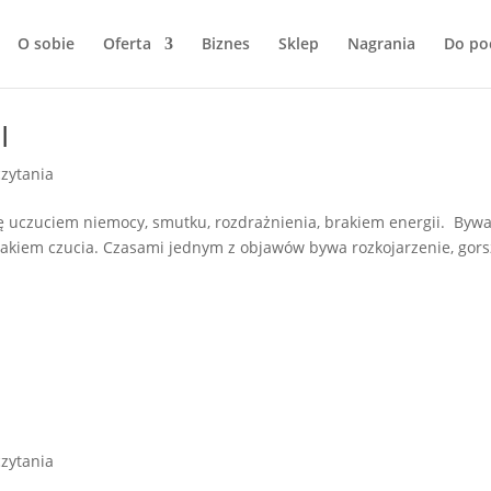
O sobie
Oferta
Biznes
Sklep
Nagrania
Do po
I
zytania
ę uczuciem niemocy, smutku, rozdrażnienia, brakiem energii. Byw
brakiem czucia. Czasami jednym z objawów bywa rozkojarzenie, gor
zytania