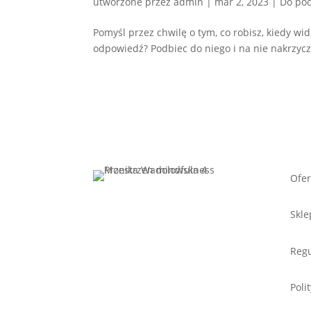
utworzone przez
admin
|
mar 2, 2023
|
Do poc
Pomyśl przez chwilę o tym, co robisz, kiedy wid
odpowiedź? Podbiec do niego i na nie nakrzyczeć
Ofer
Skle
Regu
Poli